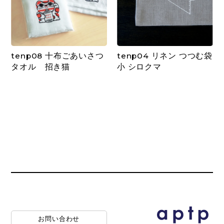
tenp08 十布ごあいさつ
tenp04 リネン つつむ袋
タオル 招き猫
小 シロクマ
お問い合わせ