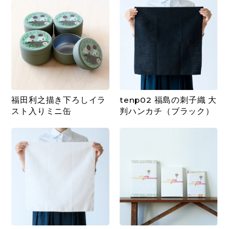
福田利之描き下ろしイラ
tenp02 福島の刺子織 大
スト入りミニ缶
判ハンカチ（ブラック）