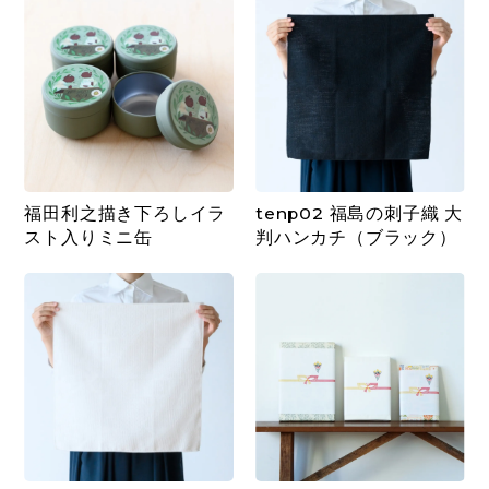
福田利之描き下ろしイラ
tenp02 福島の刺子織 大
スト入りミニ缶
判ハンカチ（ブラック）