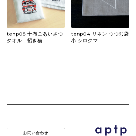
tenp08 十布ごあいさつ
tenp04 リネン つつむ袋
タオル 招き猫
小 シロクマ
お問い合わせ