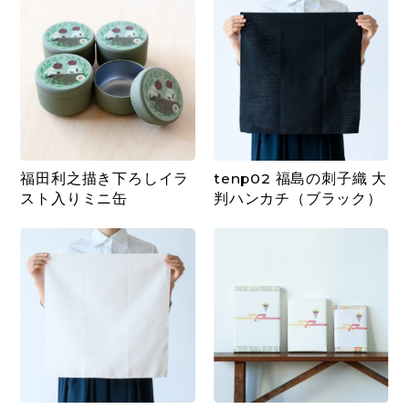
福田利之描き下ろしイラ
tenp02 福島の刺子織 大
スト入りミニ缶
判ハンカチ（ブラック）