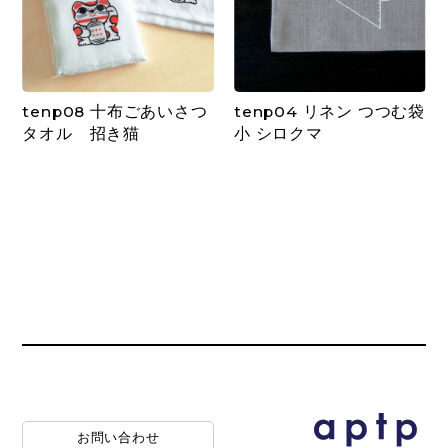
tenp08 十布ごあいさつ
tenp04 リネン つつむ袋
タオル 招き猫
小 シロクマ
お問い合わせ