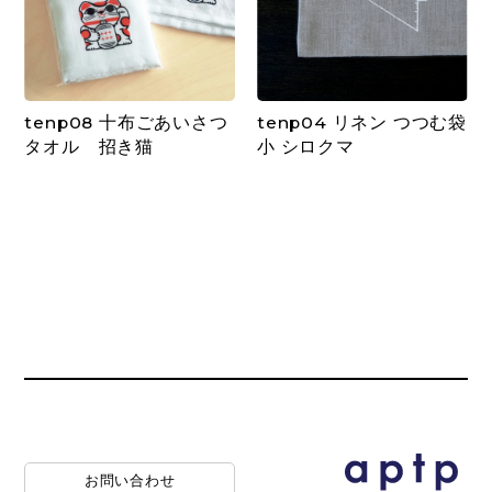
tenp08 十布ごあいさつ
tenp04 リネン つつむ袋
タオル 招き猫
小 シロクマ
お問い合わせ