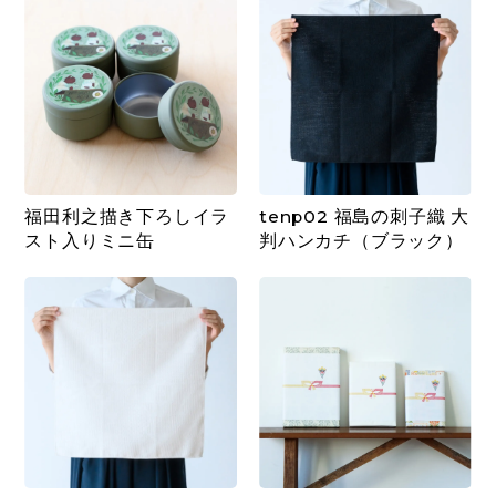
福田利之描き下ろしイラ
tenp02 福島の刺子織 大
スト入りミニ缶
判ハンカチ（ブラック）