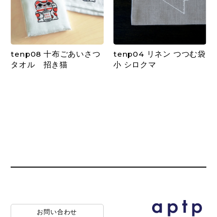
tenp08 十布ごあいさつ
tenp04 リネン つつむ袋
タオル 招き猫
小 シロクマ
お問い合わせ