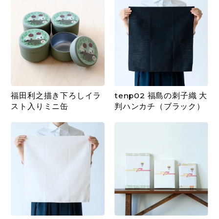
福田利之描き下ろしイラ
tenp02 福島の刺子織 大
スト入りミニ缶
判ハンカチ（ブラック）