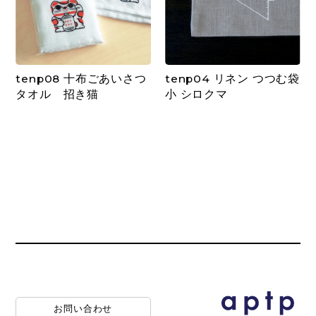
tenp08 十布ごあいさつ
tenp04 リネン つつむ袋
タオル 招き猫
小 シロクマ
お問い合わせ