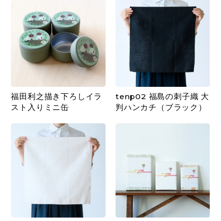
福田利之描き下ろしイラ
tenp02 福島の刺子織 大
スト入りミニ缶
判ハンカチ（ブラック）