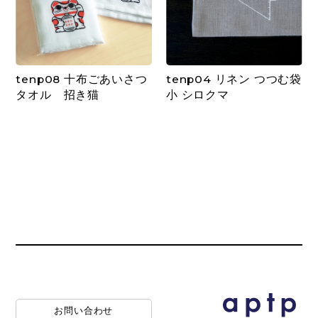
tenp08 十布ごあいさつ
tenp04 リネン つつむ袋
タオル 招き猫
小 シロクマ
お問い合わせ