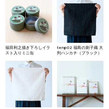
福田利之描き下ろしイラ
tenp02 福島の刺子織 大
スト入りミニ缶
判ハンカチ（ブラック）