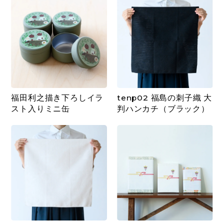
福田利之描き下ろしイラ
tenp02 福島の刺子織 大
スト入りミニ缶
判ハンカチ（ブラック）