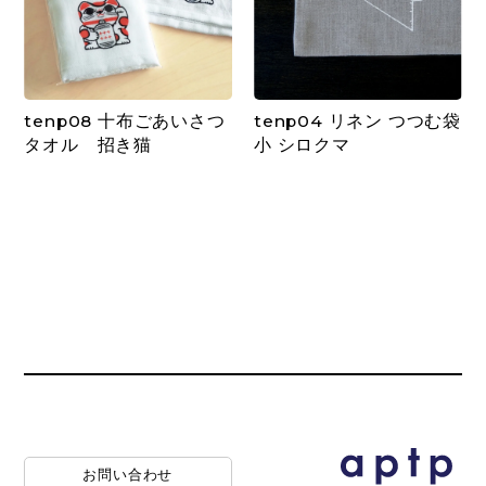
tenp08 十布ごあいさつ
tenp04 リネン つつむ袋
タオル 招き猫
小 シロクマ
お問い合わせ