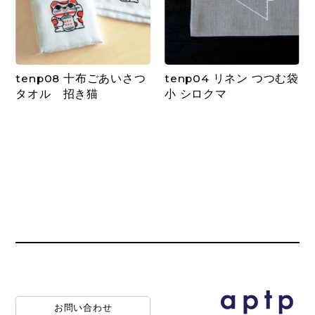
tenp08 十布ごあいさつ
tenp04 リネン つつむ袋
タオル 招き猫
小 シロクマ
お問い合わせ