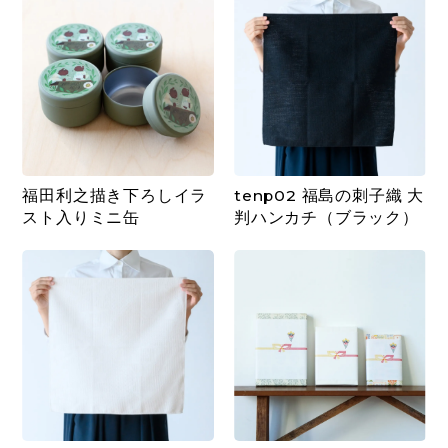
福田利之描き下ろしイラ
tenp02 福島の刺子織 大
スト入りミニ缶
判ハンカチ（ブラック）