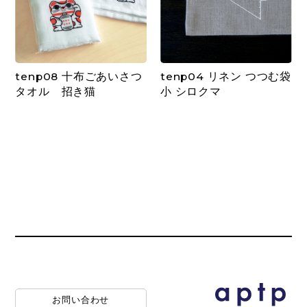
tenp08 十布ごあいさつ
tenp04 リネン つつむ袋
タオル 招き猫
小 シロクマ
お問い合わせ