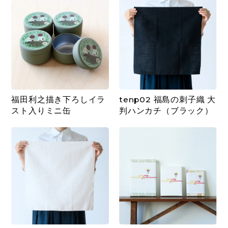
福田利之描き下ろしイラ
tenp02 福島の刺子織 大
スト入りミニ缶
判ハンカチ（ブラック）