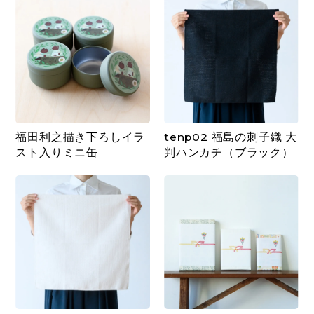
福田利之描き下ろしイラ
tenp02 福島の刺子織 大
スト入りミニ缶
判ハンカチ（ブラック）