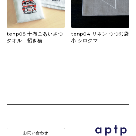
tenp08 十布ごあいさつ
tenp04 リネン つつむ袋
タオル 招き猫
小 シロクマ
お問い合わせ