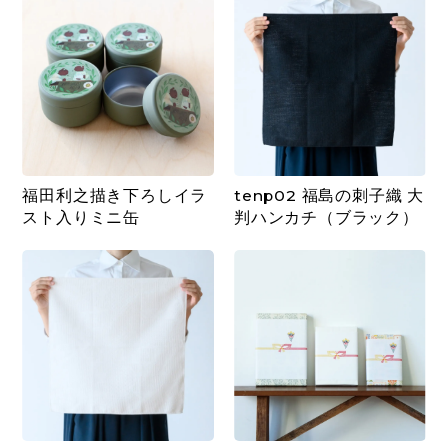
福田利之描き下ろしイラ
tenp02 福島の刺子織 大
スト入りミニ缶
判ハンカチ（ブラック）