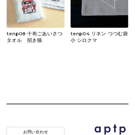
tenp08 十布ごあいさつ
tenp04 リネン つつむ袋
タオル 招き猫
小 シロクマ
お問い合わせ