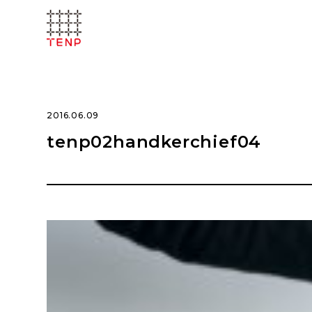
2016.06.09
tenp02handkerchief04